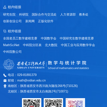
校内链接
研究生院
科研院
国际合作与交流处
人力资源部
教务处
创新创业公司
新闻网
正版化软件
校外链接
全国老员工数学建模竞赛
中国数学会
中国研究生数学建模竞赛
MathSciNet
中科院分区表
北大数院
中国工业与应用数学学会
中科院数公司
电话：029-81891379
邮箱：math@xidian.edu.cn
南校区：陕西省西安市西沣路兴隆段266号(710126)
北校区：陕西省西安市太白南路2号(710071)