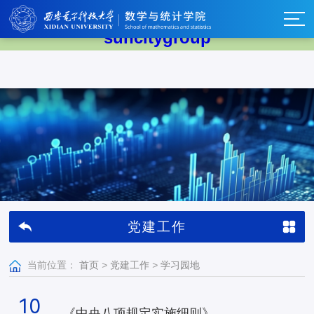
太阳集团tyc539(中国)有限公司-
suncitygroup
党建工作
当前位置：
首页
>
党建工作
>
学习园地
10
《中央八项规定实施细则》