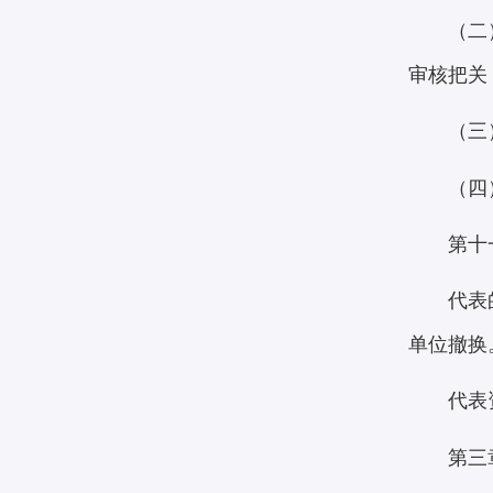
（二
审核把关
（三
（四
第十
代表
单位撤换
代表
第三