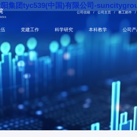
阳集团tyc539(中国)有限公司-suncitygro
公司信箱
/
公司主页
/
教工邮件
/
队伍
党建工作
科学研究
本科教学
公司产