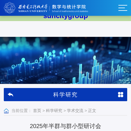
太阳集团tyc539(中国)有限公司-
suncitygroup
科学研究
当前位置：
首页
>
科学研究
>
学术交流
>
正文
2025年半群与群小型研讨会