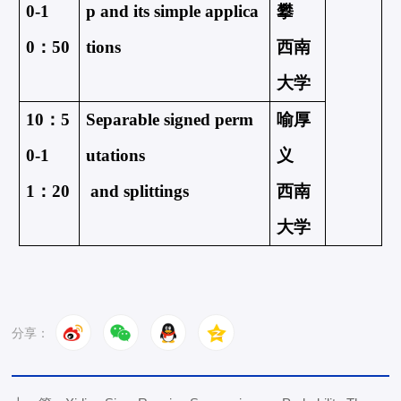
0-1
p and its simple applica
攀
0：50
tions
西南
大学
10：5
Separable signed perm
喻厚
0-1
utations
义
1：20
 and splittings
西南
大学
分享：