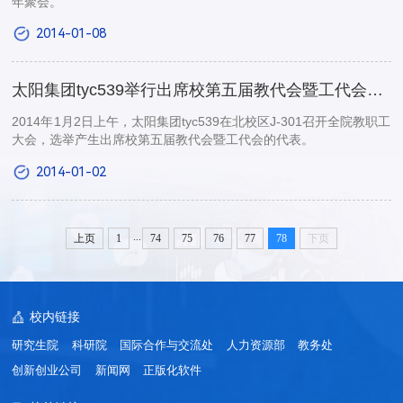
年聚会。
2014-01-08
太阳集团tyc539举行出席校第五届教代会暨工代会代表选举大会
2014年1月2日上午，太阳集团tyc539在北校区J-301召开全院教职工
大会，选举产生出席校第五届教代会暨工代会的代表。
2014-01-02
...
上页
1
74
75
76
77
78
下页
校内链接
研究生院
科研院
国际合作与交流处
人力资源部
教务处
创新创业公司
新闻网
正版化软件