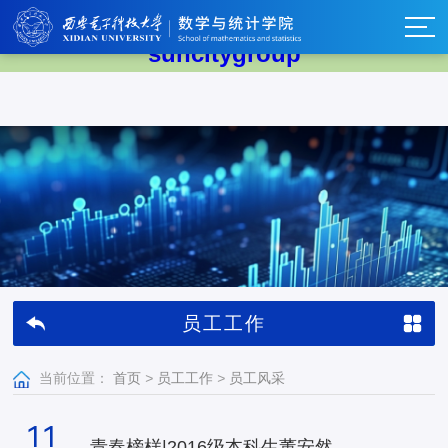
太阳集团tyc539(中国)有限公司-
suncitygroup
员工工作
当前位置：
首页
>
员工工作
>
员工风采
11
青春榜样|2016级本科生董安然