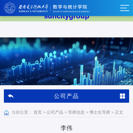
太阳集团tyc539(中国)有限公司-
suncitygroup
公司产品
当前位置：
首页
>
公司产品
>
导师信息
>
博士生导师
>
正文
李伟