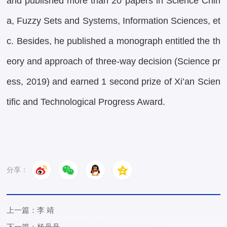
and published more than 20 papers in Science Chin
a, Fuzzy Sets and Systems, Information Sciences, et
c. Besides, he published a monograph entitled the th
eory and approach of three-way decision (Science pr
ess, 2019) and earned 1 second prize of Xi’an Scien
tific and Technological Progress Award.
分享：
上一篇：李 靖
下一篇：杨丹丹