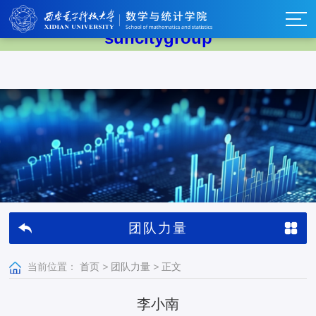
太阳集团tyc539(中国)有限公司-
suncitygroup
团队力量
当前位置：
首页
>
团队力量
>
正文
李小南