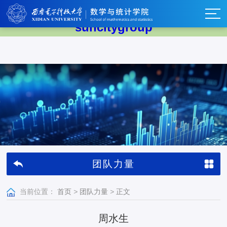
太阳集团tyc539(中国)有限公司-
suncitygroup
团队力量
当前位置：
首页
>
团队力量
>
正文
周水生