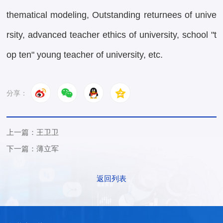
thematical modeling, Outstanding returnees of unive
rsity, advanced teacher ethics of university, school "t
op ten" young teacher of university, etc.
分享：
上一篇：王卫卫
下一篇：薄立军
返回列表