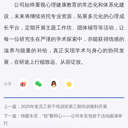
公司始终重视心理健康教育的常态化和体系化建
设，未来将继续依托专业资源，拓展多元化的心理成
长平台，定期开展主题工作坊、团体辅导等活动，让
每一位研究生在严谨的学术探索中，亦能获得情感的
滋养与能量的补给，真正实现学术与身心的协同发
展，在研途上行稳致远、从容绽放。
分享：
上一篇：2025年老员工骨干培训班第三期培训顺利开展
下一篇：情暖冬至，“饺”聚同心——公司冬至包饺子活动圆满举
行