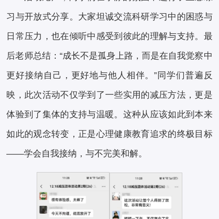
习与开放式分享。大家坦诚交流科研学习中的困惑与
日常压力，也在倾听中感受到彼此的理解与支持。最
后老师总结：“成长不是孤身上路，而是在自我觉察中
更好接纳自己，更好地与他人相伴。”同学们普遍反
映，此次活动不仅学到了一些实用的减压方法，更是
体验到了集体的支持与温暖。这种从应该如此到本来
如此的观念转变，正是心理健康教育追求的终极目标
——学会自我接纳，与不完美和解。