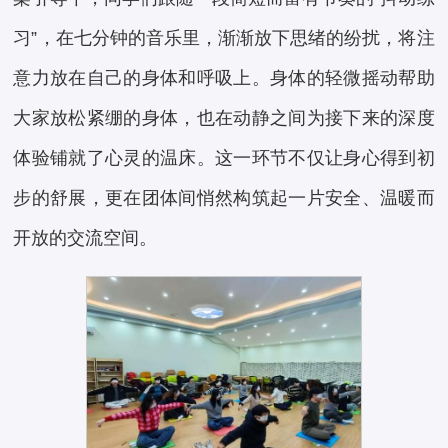
习”，在七分钟的音乐里，渐渐放下思绪的纷扰，将注
意力放在自己的身体和呼吸上。身体的轻微摇动帮助
大家放松紧绷的身体，也在动静之间为接下来的深度
体验铺就了心灵的温床。这一环节不仅让身心得到初
步的舒展，更在团体间悄然构筑起一片安全、温暖而
开放的交流空间。