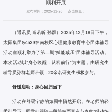
顺利开展
发布时间：2025-12-26
点击数量：
（通讯员 肖若昕 孙群）2025年12月18日下午，
太阳集团tyc539在南校区心理健康教育中心团体辅导
活动室顺利举办了第二期“赋能减压”团体辅导活动。
本次活动以“身心唤醒，从容前行”为主题，由研究生
辅导员孙群老师带领，20余名研究生积极参与。
舒缓启动：身心回归当下
活动在舒缓宁静的氛围中悄然开启。在老师的轻
柔引导下，同学们跟随一段简短而富有节奏的“抖动练