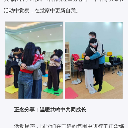
活动中觉察，在觉察中更新自我。
正念分享：温暖共鸣中共同成长
活动尾声，同学们在宁静的氛围中进行了正念练