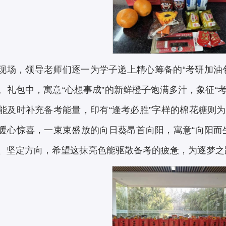
现场，领导老师们逐一为学子递上精心筹备的“考研加油
。礼包中，寓意“心想事成”的新鲜橙子饱满多汁，象征“考
能及时补充备考能量，印有“逢考必胜”字样的棉花糖则
暖心惊喜，一束束盛放的向日葵昂首向阳，寓意“向阳而
、坚定方向，希望这抹亮色能驱散备考的疲惫，为逐梦之