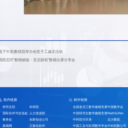
电下午茶|数统院举办创意手工减压活动
统院召开“数模赋能・竞启新程”数模比赛分享会
校内链接
校外链接
研究生院
科研院
全国老员工数学建模竞赛
中国数学会
国际合作与交流处
人力资源部
中国研究生数学建模竞赛
MathSciNet
教务处
创新创业公司
中科院分区表
北大数院
新闻网
正版化软件
中国工业与应用数学学会
中科院数公司