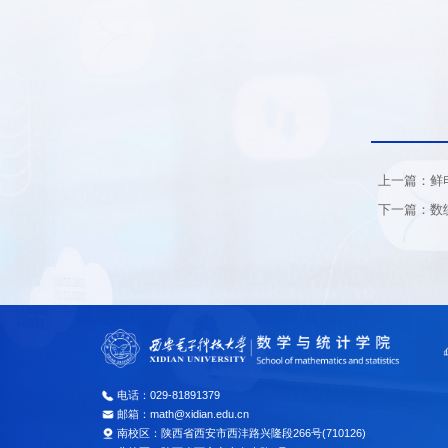
上一篇：鲜
下一篇：数
电话：029-81891379
邮箱：math@xidian.edu.cn
南校区：陕西省西安市西沣路兴隆段266号(710126)