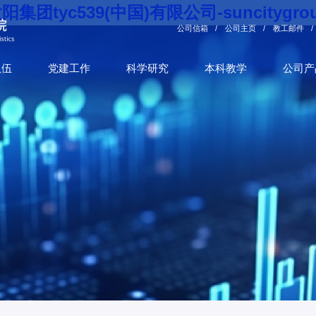
阳集团tyc539(中国)有限公司-suncitygro
公司信箱
/
公司主页
/
教工邮件
/
队伍
党建工作
科学研究
本科教学
公司产