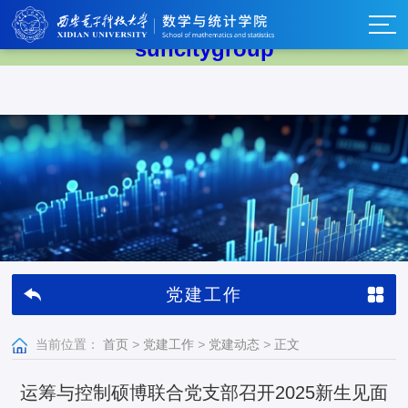
太阳集团tyc539(中国)有限公司-
suncitygroup
党建工作
当前位置：
首页
>
党建工作
>
党建动态
>
正文
运筹与控制硕博联合党支部召开2025新生见面