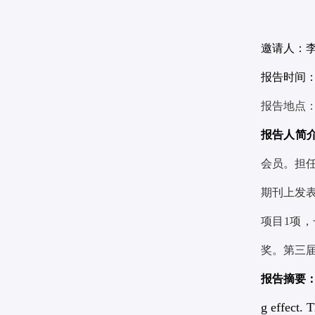
邀请人：
李
报告时间：
报告地点
报告人简
会员。担任 
期刊上发
项目1项
奖。第三
报告摘要
g effect. T