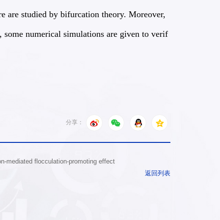
re are studied by bifurcation theory. Moreover, 
y, some numerical simulations are given to verif
分享：
-mediated flocculation-promoting effect
返回列表