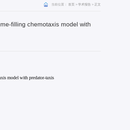
当前位置：
首页
>
学术报告
>
正文
lume-filling chemotaxis model with
：
xis model with predator-taxis