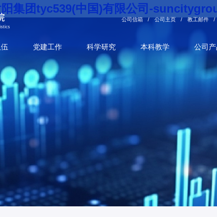
阳集团tyc539(中国)有限公司-suncitygro
公司信箱
/
公司主页
/
教工邮件
/
队伍
党建工作
科学研究
本科教学
公司产