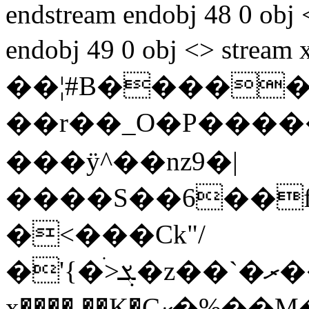
endstream endobj 48 0 obj
endobj 49 0 obj <> stream x��[7
��¦#B�����
��r��_O�P��������
���ÿ^��nz9�|
����S��6��f
�<���Ck"/
�'{�ׄ>ܮ�z��`�ރ���((DT���[
x����.��K�Cކ�%��M�Uŵ;z�l"�o���b?