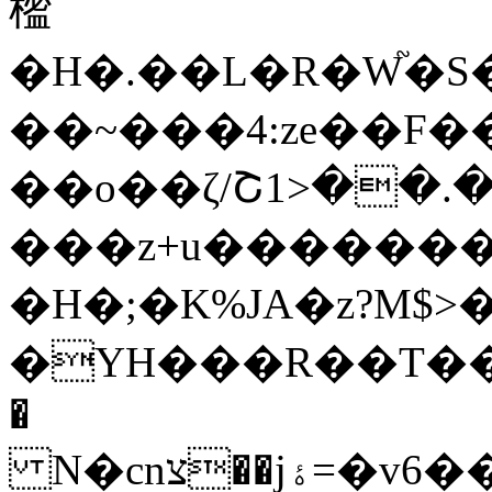
榓
�H�.��L�R�W֘�S
��~���4:ze��F
��o��ζ/Շ1>��.
���z+u������
�H�;�K%JA�z?M$>
�YH���R��T���*�
�
N�cnצ��jۀ=�v6��\�G�h$Aq]��A�6����P+