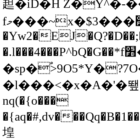
䞡�iD�H Z�Y^�-
fމ���~x�$3���׺�y~��T�I
�Yw2�EJ�Q?�D��;
�.l���4���P^bQ�G��*f׻�ؐa����b��w�E�2"YςrV�A�x*rDXc��jmFԟf.�k�vS��*�$�[
�sp�֠>9O5*Y�?
�l���<�x�A�'�뙢�=
nq(�{o���
�{aq�#,dv���Qq�B
堭