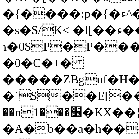
�{����:p�{�ء^�x�`eA����ʴH��B��Σ���
�s�S/K< �f[��ء��[�&�\��
ɿ�0$P�P��
�0�C�+�
�����ZBguf�H
�`$��E[���
��n1���׶�KX��}�}q
�A�b��a�h��