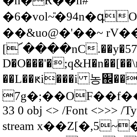
�h�R��h#
�6�vol~̎�94n�գ
��&uo@�'��~ rV�
[՜����nC.��y�5
D�O���'�;q&H�n��[��
��L��ԟi���i 농֌��
7g�;��OF��f���
33 0 obj <> /Font <>>> /Ty
stream x��Z[�,5~