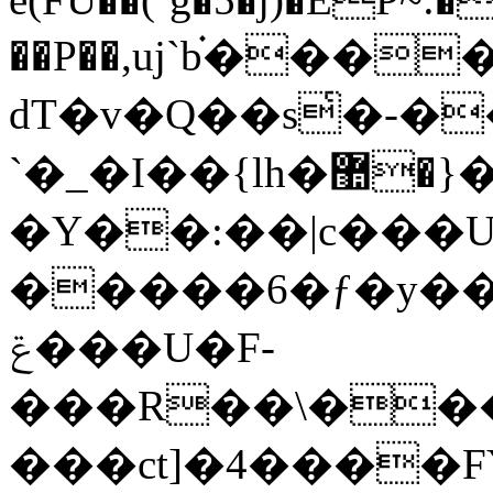
��P��,uj`b֗�����
dT�v�Q��s͑�-���*
`�_�I��{lh�޺�}�� �����-
�Y��:��|c���
�����6�ƒ�y��
ݝ���U�F-
���R��\���
���ct]�4����