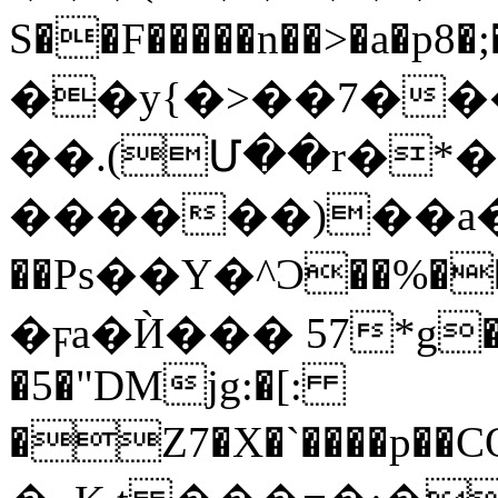
S��F�����n��>�a�p8�;�y�i
��y{�>��7���
��.(Մ��r�*
������)��a�
��Рs��Y�^Ͻ��%��n
�ϝa�Ѝ��� 57*g��s
�5�"DMjg:�[:
�Z7�X�`����p��C