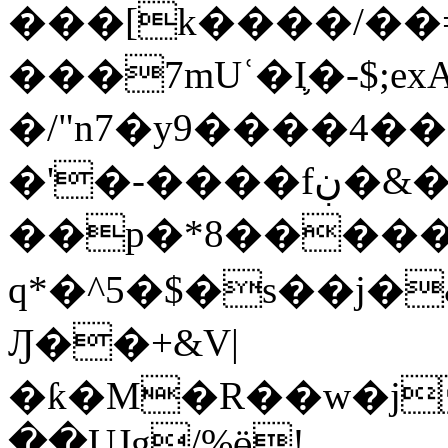
���[k����/�
���7mUʿ�I֛�-$;e
�/"n7�y9����4�
�'�-����fڹ�&� ~�Zq9�;��W�ig!
��p�*8�����l
q*�^5�$�s��j�
Ԓ��+&V|
�ƙ�M�R��w�j
��UJg/%ӫ!