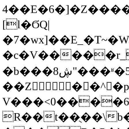
4��E�6�]�Z����
[l�ϬQ|
�7�wx]��Ε_�T~�W.
�c�V�����r_
�b���8ڜ"���ʶ�5'-
��Z��^͸�
V���<0����6�
R��t��ֻ��\b