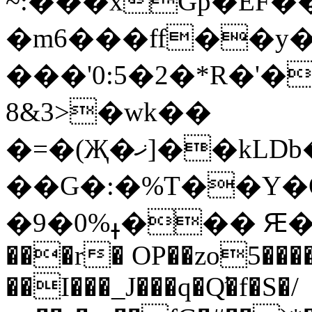
~:���xGp�EF�
�m6���ff��y�
���'0:5�2�*R�'�
8&3>�wk��
�=�(Җ�ޚ]��kLDb���Y�^����x�;���=�����º��U���h6|u~B�!hzq�?
��G�:�%T��Y�
�9�0%ߪ��� 
���r� OP��zo5����
��I���_J���q�Q̛�f�S�/