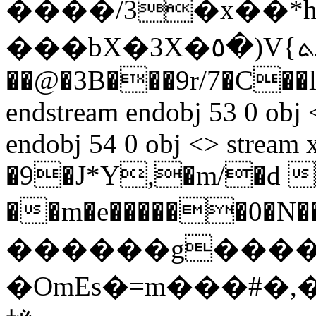
����/3�x��*
���bX�3X�٥�)V{ڜܬh�g�M�b�ޡ J;
��@�3B���9r/7�C��
endstream endobj 53 0 obj
endobj 54 0 obj <> stream x��[�6
�9�J*Y,�m/�d ��� ��!
��m�e������0�N
������g����SΜ��ڌs��ʍ�P��ٿ'����ߟzY*��C���e����ӻ��g�U����݇��d���y���_
�OmEs�=m���#�