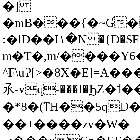
�]
�mB���{�~Ɠ��~Y%� 
:�lD��I١�N �{D�$F�=?��ڀ=���5?
m�T�,m/����Y6
^F\uɁ[>�8X�E]=A
氶-vq-���f�ϦZ�˦
�*8�(ͳH��5qD
��+����zv�W�