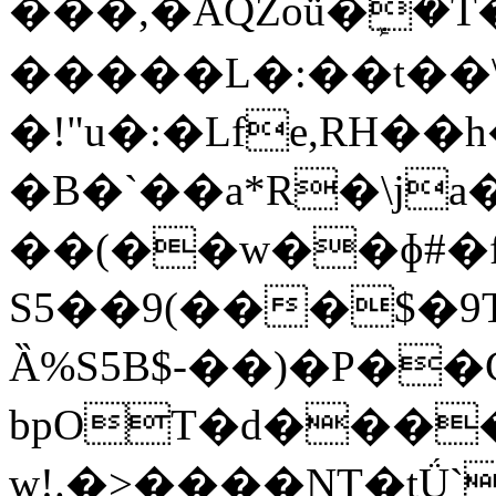
���,�AQZoü�ܾ�T�Q�J�)��ZOr
�����L�:��t��
�!"u�:�Lfe,RH�
�B�`��a*R�\ja
��(��w��ɸ#�f
S5��9(���$�9T:kK
Ȁ%S5B$-��)�P��C
bpOT�d���
w!.�>����NT�tǗ`