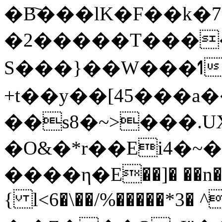
�B҇���lK�F��k�7
�2�����T������~�F[�u���߾��J��iU+Ҫ�
S���}��W���ߗ?
+t��y��[45���a�
��s8�~>���.
�O&�*r��Ei4�~
����η�E��]� ��n�7
{ l<6�\��/%�����*3