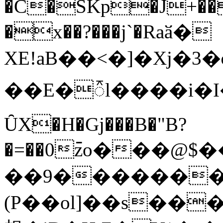
�C�SKp�J+��j�
�x��?���j`�Rаӑ�
XE!aB��<�]�Xj�3�
��E�᭱l����i�I
ȖX�H�Gj���B�"B?
�=��0߫zo���@$
��9��������
(P��ol]��s��