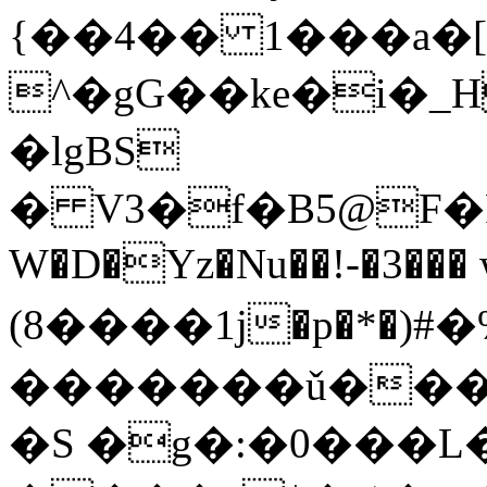
{��4�� 1���a�
^�gG��ke�i�_
�lgBS
� V3�f�B5@F�R��2U�E{h<؃�F��K�A�pe�Tì�k�()ȶ
W�D�Yz�Nu��!-�3���
(8����1j�p�
�������ǔ����
�S �g�:�0���