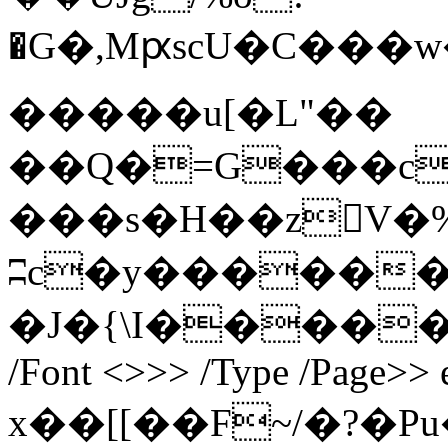
�G�,MԗscU�C��
�����u[�L"��
��Q�=G���c
���s�H��zV�%
ʭc�y������
�J�{\I����� endst
/Font <>>> /Type /Page>> 
x��[[��F~/�?�Pu