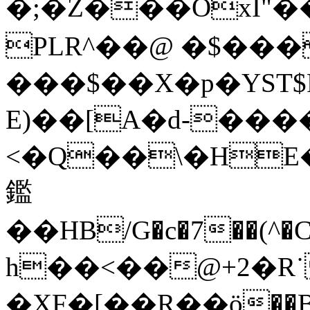
�;�Z���OxI
PLR^��@ �$��
���$��X�p�YST$F�
E)��[A�d-���
<�Q��\�HE�
鑑
��HB/G�c�7��(^�CQ�^��d�*
h��<��@+2�R
�XF�[��R��ӧ�