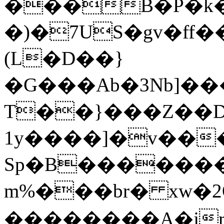
���B�Ρ�k�
�)�7US�gv�ff�
(L�D��}
�G���Ab�3Nb]�
T��}���Z��D
1y����]�v��
Sp�B�������
m%���br� xw�2
��������A�j