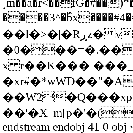
˼m��a�r<��fG�#��)*�uș��ի�gܢSD�1�j���dt��%��c��A�>����T��a��J��
����3^�߰bx����#4�
��l�>�|�Rڕz� vOj���#:��@�0
�0���=�.��
x r��K��� ���_
�xr#�*wWD��"�A
��W2�Q���xp
��'�X_m[p�'�(
endstream endobj 41 0 obj