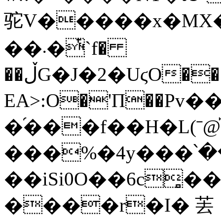
驼V�����x�MX�
��܁�ͭ`f�
��ڵG�J�2�UϛO���e"�BBr�j~D��q�-
EA>:O�'П��Pv�
�֝���f��H�L(ˉ@֡
��iSi0O��6c̻�
����r�I� 䒧