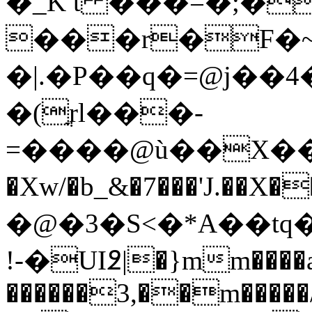
�_K t ���=�;�
���r�F�~'�Yr4ǱgRH�0`
�|.�P��q�=@j��
�(ֳrl���-
=����@ù��X��uJ
�Xw/�b_&�7���'J.��X�
�@�3�S<�*A��tq��T�g,�g�P���
!-�UI߶|�}mm����
������3,��m�����/