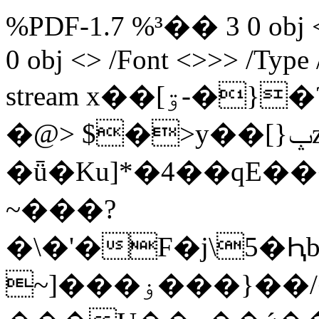
%PDF-1.7 %³�� 3 0 obj <>
0 obj <> /Font <>>> /Type 
stream x��[ۊ-�}�?�s��*�����j0�!
�@> $�>y��[}ݒz��=[s
�ǖ�Ku]*�4��qE��
~���?
�\�'�F�j\5�Ԧb��
~]���ۏ���}��/��}?