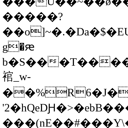
���U��~��ǿ��
�����?
��o]~�.�Da�$�EU�_ޘ��>����:+3�
g�ԙ
b�S���T����
䘾_w-
'2�hQeDԨ�>�ebB�
���(nE��#���Y\�