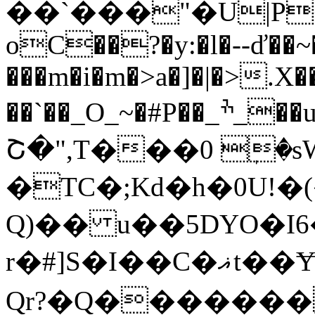
��`���"�U|P
οC��?�y:�l�--ď��
���m�i�m�>a�]�|�>.X�
��`��_O_~�#P��_ׯ_��u�,�M��y����1`�~����r�����7���`�=^�i"�.�l��%��j�pkx0���gZ}Zּ�_��
Շ�",T���0 ٖ�
�TC�;Kd�h�0U!�
Q)�� u��5
DYO�I
r�#]S�I��C�ޣt��Ɏ� �{>?7��SХ��샣
Qr?�Q������� 6