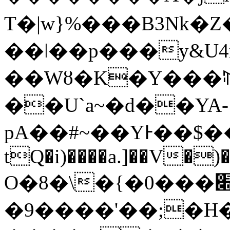
T�|w}%���B3Nk
��ǀ��p���y&U4r
��Wȣ�K�Y���ꄶ�
��U`a~�d��
YA-
pA��#~��YͰ��$��
tQ�i)����a.]��V�
O�8�\�{�0���׍s��8'�D񸎕�ߪ�6��sL_�<7��+��'��� :+:������
�9����'��;�H�