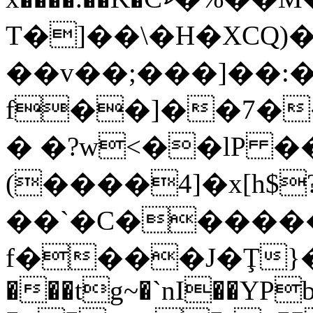
T�]��\�H�XCQ)�
��v��;���]��:�a�(U,9mC��;z�J~G��e
f��]��7��
� �?w<��lP 
(����4]�x[h$
��`�C������
f����J�Ţ}�o)
���tg~�`nI��YP