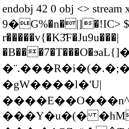
endobj 42 0 obj <> stream x��[6
�9G%�n�|]�!IC> $ ��C~?
r�����v{�K3̌F�Ju9u���|
�B���7�T���O�ϧaL{
�¨.���R�i�(�.�;�
�gW����ӏ�'U|
����E��O���n^
���Y�u�(� �hM