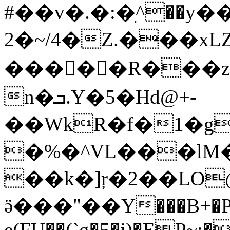
#��v�.�:�ִ^��y��E
2�~/4�Z.���xLZ���ړ
����ْ�R��
n�ܒ.Y�5�Hd@+-
��WkR�f�1�g���Qm+d��٠��Ug��%���KP}U��
�%�^VL���lM�K�g��ܭZ�y,��r6�u��(qn��sI�c
��k�]ŗ�2��LO
ӛ���"��Y���B+�P�
e(FU��(`g�5�j)�EP~:�