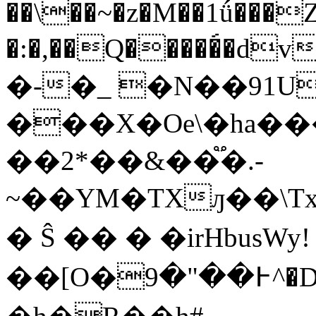
��\��~�z�M��1ǘ���Z
�:�,��Q�����́�d
�-�_ �N��91U
���X�Oe\�ha��
��2*��&��֟�.-
~��YM�TXԓ��\T
� Ŝ �� � �irHbusWy!
��[O�߅��"�9^�Ds�+�ǜ���cd������aќ�Z6Gf����[��;+}