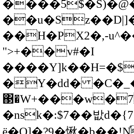
����5$�S)�@�
��u�Sz��D|]�
��H�PX2�,-u^
">+��v#�I
����Y]k��H=�$�
�Y�dd� �C�_
΃�W+���w�
�nsk�:$7��밦d�{7
ё�Q]�?9�愀�b��!N